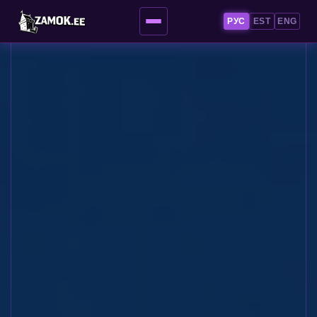
РУС
EST
ENG